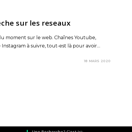
êche sur les reseaux
e du moment sur le web. Chaînes Youtube,
nstagram à suivre, tout-est là pour avoir…
18 MARS 2020
Une Recherche? C’est Ici: