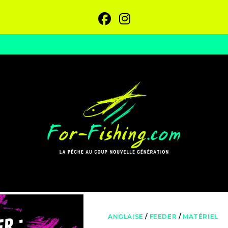
ANGLAISE
/
FEEDER
/
MATÉRIEL