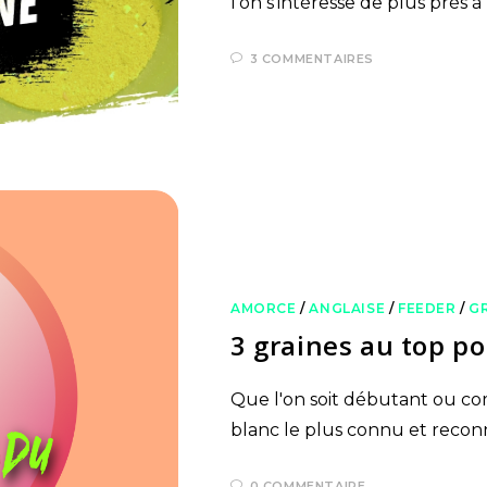
l'on s'intéresse de plus près 
3 COMMENTAIRES
AMORCE
/
ANGLAISE
/
FEEDER
/
G
3 graines au top p
Que l'on soit débutant ou com
blanc le plus connu et reconn
0 COMMENTAIRE