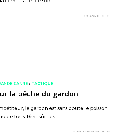
à la composition de son…
29 AVRIL 2025
RANDE CANNE
/
TACTIQUE
our la pêche du gardon
pétiteur, le gardon est sans doute le poisson
u de tous. Bien sûr, les…
4 SEPTEMBRE 2024