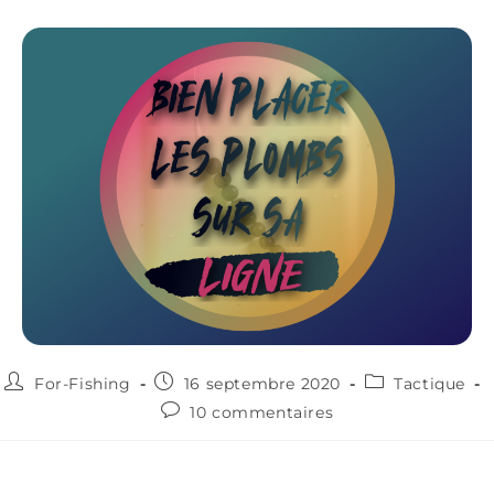
For-Fishing
16 septembre 2020
Tactique
10 commentaires