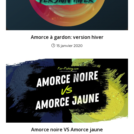
Amorce à gardon: version hiver
15 janvier 2020
Amorce noire VS Amorce jaune