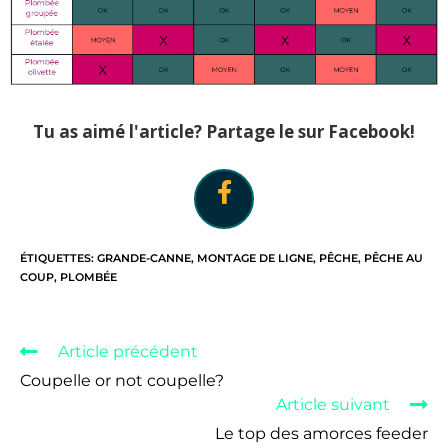
Tu as aimé l'article? Partage le sur Facebook!
ÉTIQUETTES
:
GRANDE-CANNE
,
MONTAGE DE LIGNE
,
PÊCHE
,
PÊCHE AU
COUP
,
PLOMBÉE
Article précédent
Coupelle or not coupelle?
Article suivant
Le top des amorces feeder