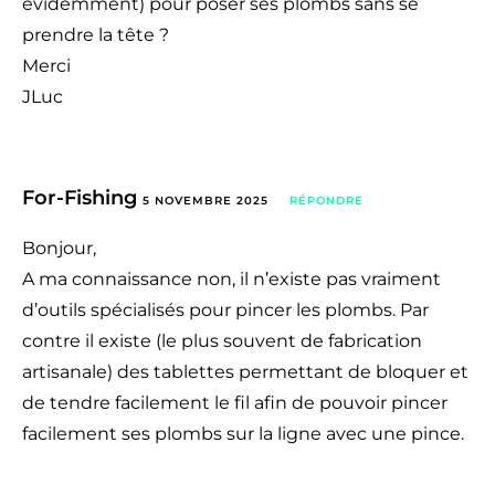
évidemment) pour poser ses plombs sans se
prendre la tête ?
Merci
JLuc
For-Fishing
5 NOVEMBRE 2025
RÉPONDRE
Bonjour,
A ma connaissance non, il n’existe pas vraiment
d’outils spécialisés pour pincer les plombs. Par
contre il existe (le plus souvent de fabrication
artisanale) des tablettes permettant de bloquer et
de tendre facilement le fil afin de pouvoir pincer
facilement ses plombs sur la ligne avec une pince.