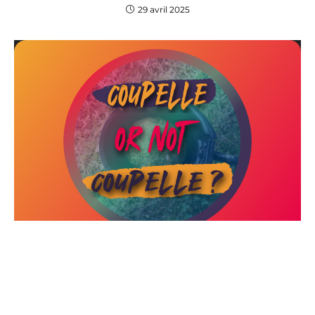
29 avril 2025
Coupelle or not coupelle?
22 juillet 2020