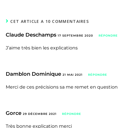
CET ARTICLE A 10 COMMENTAIRES
Claude Deschamps
17 SEPTEMBRE 2020
RÉPONDRE
J’aime très bien les explications
Damblon Dominique
21 MAI 2021
RÉPONDRE
Merci de ces précisions sa me remet en question
Gorce
29 DÉCEMBRE 2021
RÉPONDRE
Très bonne explication merci