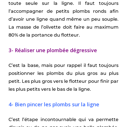
toute seule sur la ligne. Il faut toujours
l’accompagner de petits plombs ronds afin
d’avoir une ligne quand même un peu souple.
La masse de l’olivette doit faire au maximum
80% de la portance du flotteur.
3- Réaliser une plombée dégressive
C’est la base, mais pour rappel il faut toujours
positionner les plombs du plus gros au plus
petit. Les plus gros vers le flotteur pour finir par
les plus petits vers le bas de la ligne.
4- Bien pincer les plombs sur la ligne
C’est l’étape incontournable qui va permette