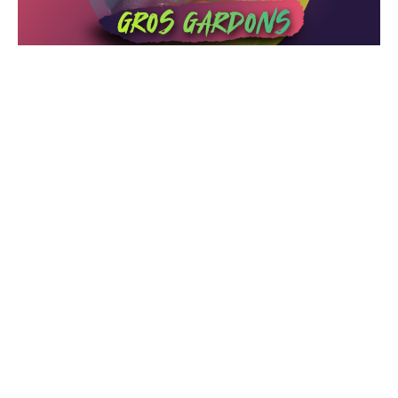
10 choses à retenir pour faire un max de gros
gardons
9 mars 2021